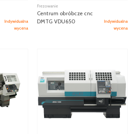
Frezowanie
Zobacz więcej
Centrum obróbcze cnc
DMTG VDU650
Indywidualna
Indywidualna
wycena
wycena