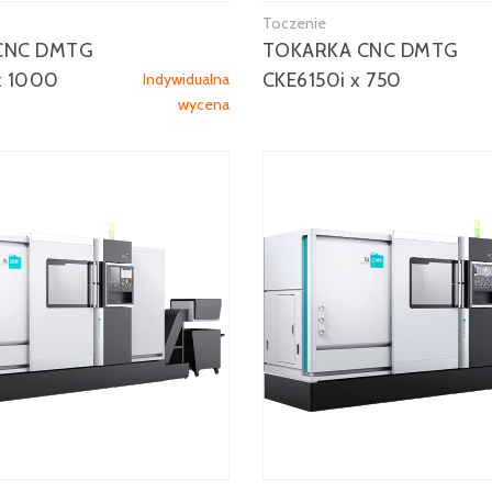
Toczenie
Zobacz więcej
Zobacz więcej
CNC DMTG
TOKARKA CNC DMTG
x 1000
CKE6150i x 750
Indywidualna
wycena