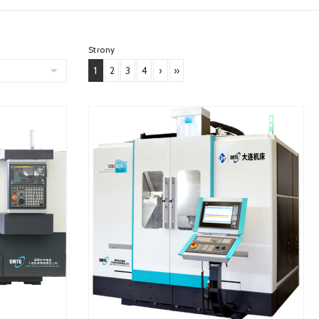
Strony
1
2
3
4
›
»